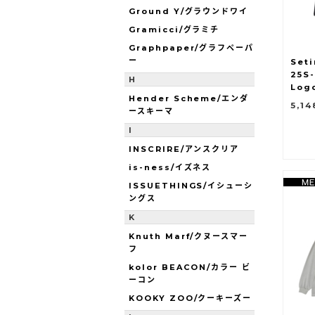
Ground Y/グラウンドワイ
Gramicci/グラミチ
Graphpaper/グラフペーパ
ー
Set
25S-
H
Log
Hender Scheme/エンダ
5,1
ースキーマ
I
INSCRIRE/アンスクリア
is-ness/イズネス
ISSUETHINGS/イシューシ
ングス
K
Knuth Marf/クヌースマー
フ
kolor BEACON/カラー ビ
ーコン
KOOKY ZOO/クーキーズー