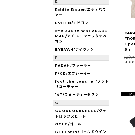
E
Eddie Bauer/エディバウ
アー
EVCON/エビコン
eYe JUNYA WATANABE
FAR
MAN/アイ ジュンヤワタナベ
FR0
マン
Ope
EYEVAN/アイヴァン
Shir
定価2
F
9,6
FARAH/ファーラー
F/CE/エフシーイー
foot the coacher/フット
ザコーチャー
'47/フォーティーセブン
G
GOODROCKSPEED/グッ
トロックスピード
GOLD/ゴールド
GOLDWIN/ゴールドウイン