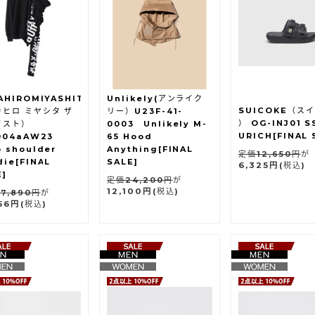
AHIROMIYASHITATheSoloist.
Unlikely(アンライク
SUICOKE（ス
ヒロ ミヤシタ ザ
リー）U23F-41-
） OG-INJ01 S
イスト）
0003 Unlikely M-
URICH[FINAL 
004aAW23
65 Hood
p shoulder
Anything[FINAL
定価12,650円
が
die[FINAL
SALE]
6,325円
(税込)
E]
定価24,200円
が
12,100円
(税込)
7,890円
が
156円
(税込)