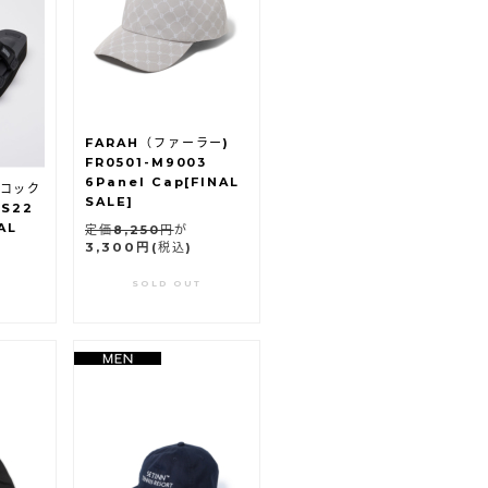
FARAH（ファーラー)
FR0501-M9003
6Panel Cap[FINAL
イコック
SALE]
SS22
AL
定価8,250円
が
3,300円
(税込)
SOLD OUT