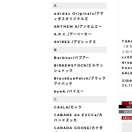
A
adidas Originals/アデ
ィダスオリジナルズ
ANTHEM A/アンセムエー
A.P.C./アーペーセー
TAK
AVIREX./アビレックス
（タカ
B
ソロ
sc0
Barbour/バブアー
dro
BIRKENSTOCK/ビルケン
hoo
シュトック
SAL
BlackEyePatch/ブラック
定価8
アイパッチ
35,
byeA./バイエー
C
CA4LA/カシラ
CABANE de ZUCCa/カ
バンドズッカ
CANADA GOOSE/カナダ