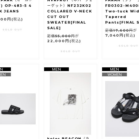
 PARK（オールド
NVRFRGT（ネバーフォ
FARAH（ファー
) OP-483-5 4
ーゲット）NF232K02
FR0302-M400
K JEANS
COLLARED V-NECK
Two-tuck Wi
CUT OUT
Tapered
000円
(税込)
SWEATER[FINAL
Pants[FINAL 
SALE]
SOLD OUT
定価17,600円
が
7,040円
(税込)
定価55,000円
が
22,000円
(税込)
SOLD OUT
SOLD OUT
kolor BEACON（カ