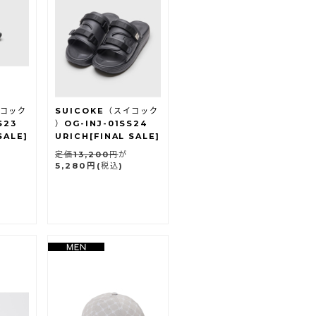
イコック
SUICOKE（スイコック
S23
）OG-INJ-01SS24
SALE]
URICH[FINAL SALE]
定価13,200円
が
5,280円
(税込)