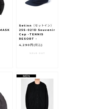
)
Setinn（セットイン）
 MASK
25S-021D Souvenir
Cap -TENNIS
RESORT -
4,290円
(税込)
SOLD OUT