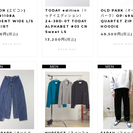
ON (エビコン)
TODAY edition（ト
OLD PARK（オ
91108A
ゥデイエディション）
パーク）OP-494
MENT WIDE L/S
24-3RD-07 TODAY
QUARTET ZIP
HIRT
ALPHABET #03 CN
HOODIE
Sweat LS
80円
(税込)
49,500円
(税込)
13,200円
(税込)
SOLD OUT
SOLD OUT
SOLD OUT