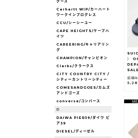
グース
Carhartt WIP/カーハート
ワークインプログレス
CCU/シーシーユー
CAPE HEIGHTS/ケープハ
イツ
CAREERING/キャリアリン
グ
SUI
CHAMPION/チャンピオン
） O
DEP
Clarks/クラークス
SAL
CITY COUNTRY CITY /
定価1
シティーカントリーシティー
5,2
COMESANDGOES/カムズ
アンドゴーズ
converse/コンバース
D
DAIWA PIER39/ダイワ ピ
ア39
DIESEL/ディーゼル