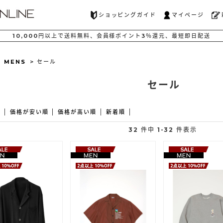
ショッピングガイド
マイページ
10,000
円以上で
送料無料、
会員様ポイント
3％還元、
最短
即日配送
>
MENS
> セール
セール
え
価格が安い順
価格が高い順
新着順
32 件中 1-32 件表示