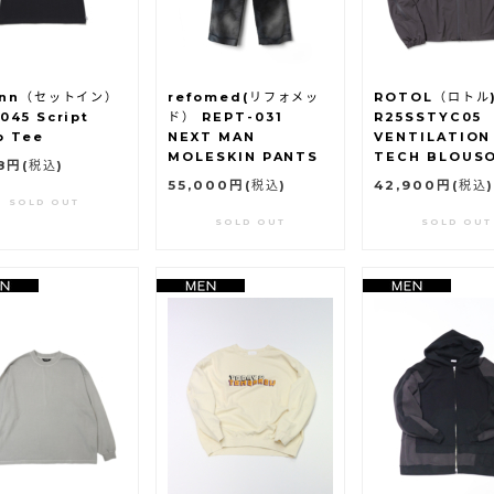
inn（セットイン）
refomed(リフォメッ
ROTOL（ロトル
045 Script
ド） REPT-031
R25SSTYC05
o Tee
NEXT MAN
VENTILATION
MOLESKIN PANTS
TECH BLOUS
48円
(税込)
55,000円
(税込)
42,900円
(税込)
SOLD OUT
SOLD OUT
SOLD OUT