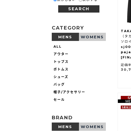
SEARCH
CATEGORY
TAK
（タカ
MENS
WOMENS
ソロ
ALL
sj00
paja
アウター
[FIN
トップス
定価7
ボトムス
30,
シューズ
バッグ
帽子/アクセサリー
セール
BRAND
MENS
WOMENS