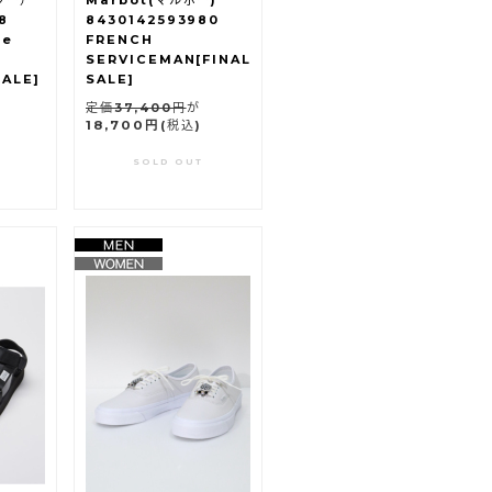
ラー）
Marbot(マルボー)
8
8430142593980
de
FRENCH
SERVICEMAN[FINAL
SALE]
SALE]
定価37,400円
が
18,700円
(税込)
SOLD OUT