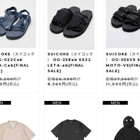
COKE（スイコック
SUICOKE（スイコック
SUICOKE（ス
G-022Cab
） OG-258ab SS22
） OG-056VS 
A-Cab[FINAL
LETA-ab[FINAL
MOTO-VS[FIN
E]
SALE]
SALE]
3,200円
が
定価20,900円
が
定価27,500円
が
80円
(税込)
8,360円
(税込)
11,000円
(税込)