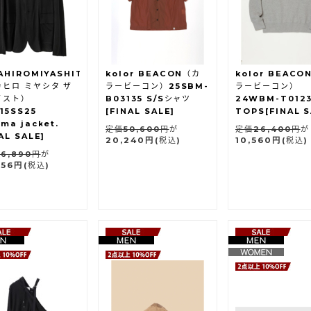
AHIROMIYASHITATheSoloist.
kolor BEACON（カ
kolor BEACO
ヒロ ミヤシタ ザ
ラービーコン）25SBM-
ラービーコン）
イスト）
B03135 S/Sシャツ
24WBM-T0123
15SS25
[FINAL SALE]
TOPS[FINAL S
ma jacket.
定価50,600円
が
定価26,400円
が
AL SALE]
20,240円
(税込)
10,560円
(税込)
6,890円
が
756円
(税込)