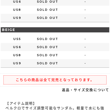
US6
SOLD OUT
-
US8
SOLD OUT
-
US9
SOLD OUT
-
BEIGE
US5
SOLD OUT
-
US6
SOLD OUT
-
US8
SOLD OUT
-
US9
SOLD OUT
-
こちらの商品は全て完売となっております。
返品・サイズ交換について
【アイテム説明】
ベルクロでサイズ調整可能なサンダル。軽量で水にも強