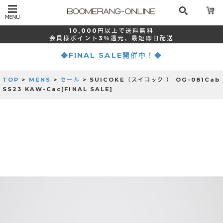
10,000
円以上で
送料無料
会員様ポイント
3％還元、
最短
即日配送
◆FINAL SALE開催中！◆
TOP
>
MENS
>
セール
> SUICOKE（スイコック ） OG-081Cab
SS23 KAW-Cac[FINAL SALE]