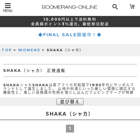
10,000
円以上で
送料無料
会員様ポイント
3％還元、
最短
即日配送
◆FINAL SALE開催中！◆
TOP
>
WOMENS
> SHAKA（シャカ）
SHAKA（シャカ） 正規通販
SHAKAシャカSHAKAは南アフリカ共和国で1990年代にサンダルブ
ランドとして誕生しました。 山地や砂漠といった厳しい環境に順応する
機能性と、美しい民族調の色柄を落とし込んだウェビングテープが特徴
並び替え
SHAKA（シャカ）
1