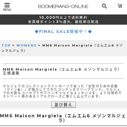
10,000
円以上で
送料無料
会員様ポイント
3％還元、
最短
即日配送
◆FINAL SALE開催中！◆
TOP
>
WOMENS
> MM6 Maison Margiela（エムエム6 メゾ
ンマルジェラ）
MM6 Maison Margiela（エムエム6 メゾンマルジェラ）
正規通販
マルジェラのコレクションラインの一つであった「女性のための衣服
（ライン6）」が独立してできたコンテンポラリーブランド。マルジェ
ラの大胆なコンセプトやアバンギャルドなエッセンスを、より日常的で
ストリート感のあるリアルクローズに落とし込んでいます。
並び替え
MM6 Maison Margiela（エムエム6 メゾンマルジェ
ラ）