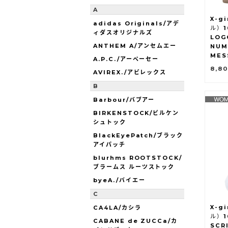
A
X-g
adidas Originals/アデ
ル）1
ィダスオリジナルズ
LOG
ANTHEM A/アンセムエー
NUM
MES
A.P.C./アーペーセー
8,8
AVIREX./アビレックス
B
Barbour/バブアー
BIRKENSTOCK/ビルケン
シュトック
BlackEyePatch/ブラック
アイパッチ
blurhms ROOTSTOCK/
ブラームス ルーツストック
byeA./バイエー
C
X-g
CA4LA/カシラ
ル）1
CABANE de ZUCCa/カ
SCR