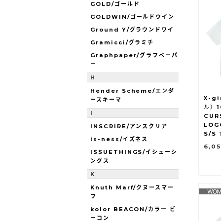
GOLD/ゴールド
GOLDWIN/ゴールドウイン
Ground Y/グラウンドワイ
Gramicci/グラミチ
Graphpaper/グラフペーパ
ー
H
Hender Scheme/エンダ
X-g
ースキーマ
ル）1
I
CUR
LOG
INSCRIRE/アンスクリア
S/S
is-ness/イズネス
6,0
ISSUETHINGS/イシューシ
ングス
K
Knuth Marf/クヌースマー
フ
kolor BEACON/カラー ビ
ーコン