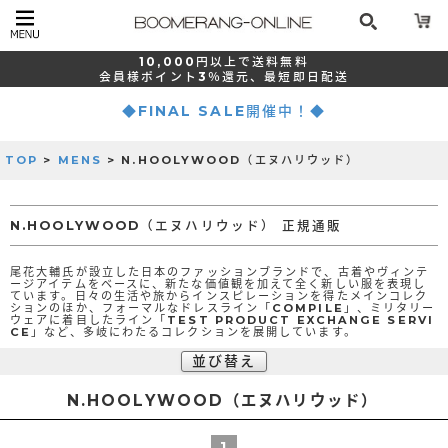
10,000
円以上で
送料無料
会員様ポイント
3％還元、
最短
即日配送
◆FINAL SALE開催中！◆
TOP
>
MENS
> N.HOOLYWOOD（エヌハリウッド）
N.HOOLYWOOD（エヌハリウッド） 正規通販
尾花大輔氏が設立した日本のファッションブランドで、古着やヴィンテ
ージアイテムをベースに、新たな価値観を加えて全く新しい服を表現し
ています。日々の生活や旅からインスピレーションを得たメインコレク
ションのほか、フォーマルなドレスライン「COMPILE」、ミリタリー
ウェアに着目したライン「TEST PRODUCT EXCHANGE SERVI
CE」など、多岐にわたるコレクションを展開しています。
並び替え
N.HOOLYWOOD（エヌハリウッド）
1