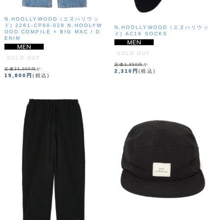
N.HOOLLYWOOD（エヌハリウッ
ド) 2261-CP60-028 N.HOOLYW
N.HOOLLYWOOD（エヌハリウッ
OOD COMPILE × BIG MAC / D
ド) AC18 SOCKS
ENIM
SOLD OUT
SOLD OUT
定価3,850円
が
定価33,000円
が
2,310円
(税込)
19,800円
(税込)