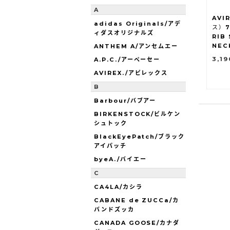
A
AVI
adidas Originals/アデ
ス）7
ィダスオリジナルズ
RIB
NEC
ANTHEM A/アンセムエー
3,1
A.P.C./アーペーセー
AVIREX./アビレックス
B
Barbour/バブアー
BIRKENSTOCK/ビルケン
シュトック
BlackEyePatch/ブラック
アイパッチ
byeA./バイエー
C
CA4LA/カシラ
CABANE de ZUCCa/カ
バンドズッカ
CANADA GOOSE/カナダ