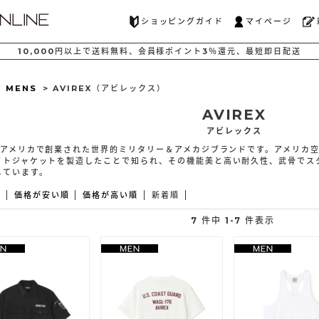
ショッピングガイド
マイページ
10,000
円以上で
送料無料、
会員様ポイント
3％還元、
最短
即日配送
>
MENS
> AVIREX（アビレックス）
AVIREX
アビレックス
年にアメリカで創業された世界的ミリタリー＆アメカジブランドです。アメリカ
イトジャケットを製造したことで知られ、その機能美と高い耐久性、武骨でス
しています。
え
価格が安い順
価格が高い順
新着順
7 件中 1-7 件表示