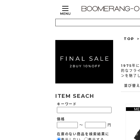
TOP
1975
的なフラ
ンを魅了
並び替
ITEM SEACH
キーワード
価格
～
円
在庫のない商品を検索結果に
表示しない
表示する