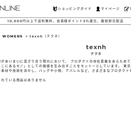
ショッピングガイド
マイページ
10,000
円以上で
送料無料、
会員様ポイント
3％還元、
最短
即日配送
>
WOMENS
> texnh（テクネ）
texnh
テクネ
想があいまいに混ざり合う現代において、 プロダクトの存在意義をあらため
そこにあるモノ」としての価値を生み出すことをモットーとしています。 東
な素材や技術を活かし、バッグや小物、アパレルなど、さまざまなプロダクト
されている商品はありません