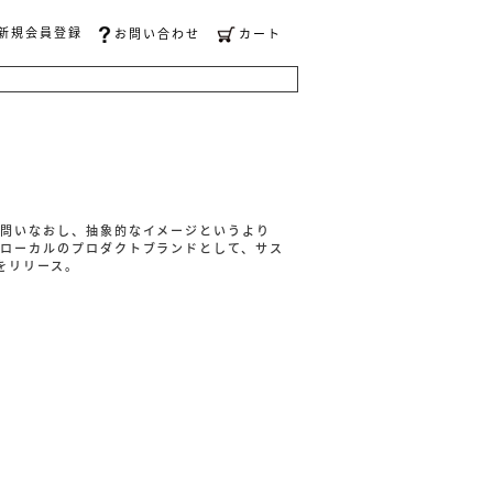
新規会員登録
お問い合わせ
カート
て問いなおし、抽象的なイメージというより
京ローカルのプロダクトブランドとして、サス
をリリース。