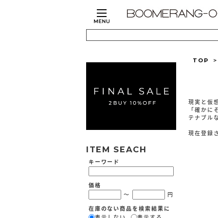
TOP
現実と仮
「確かに
テナブル
現在登録
ITEM SEACH
キーワード
価格
～
円
在庫のない商品を検索結果に
表示しない
表示する