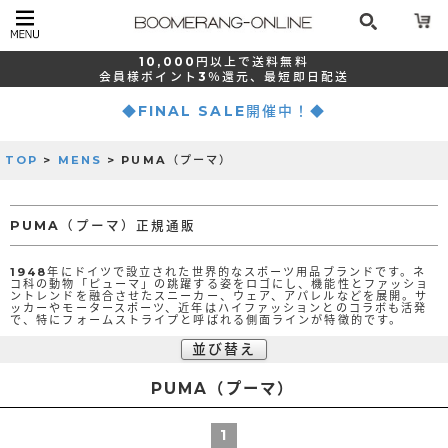
10,000
円以上で
送料無料
会員様ポイント
3％還元、
最短
即日配送
◆FINAL SALE開催中！◆
TOP
>
MENS
> PUMA（プーマ）
PUMA（プーマ）正規通販
1948年にドイツで設立された世界的なスポーツ用品ブランドです。ネ
コ科の動物「ピューマ」の跳躍する姿をロゴにし、機能性とファッショ
ントレンドを融合させたスニーカー、ウェア、アパレルなどを展開。サ
ッカーやモータースポーツ、近年はハイファッションとのコラボも活発
で、特にフォームストライプと呼ばれる側面ラインが特徴的です。
並び替え
PUMA（プーマ）
1