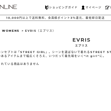
ショッピングガイド
マイページ
10,000
円以上で
送料無料、
会員様ポイント
3％還元、
最短
即日配送
>
WOMENS
> EVRIS（エブリス）
EVRIS
エブリス
ンセプトは「STREET GIRL」。シーンを選ばないで着れるSTREET 
あるアイテムまで幅広くそろえ、いつだって最先端をいく“it girl”に。
されている商品はありません