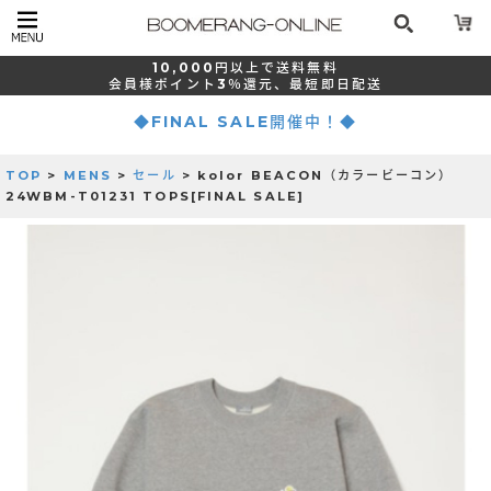
10,000
円以上で
送料無料
会員様ポイント
3％還元、
最短
即日配送
◆FINAL SALE開催中！◆
TOP
>
MENS
>
セール
> kolor BEACON（カラービーコン）
24WBM-T01231 TOPS[FINAL SALE]