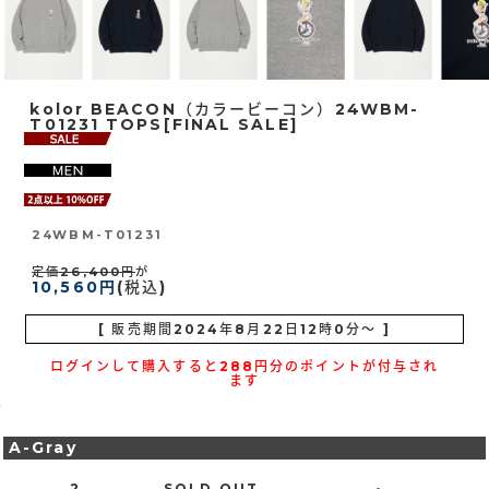
kolor BEACON（カラービーコン）24WBM-
T01231 TOPS[FINAL SALE]
24WBM-T01231
定価26,400円
が
10,560円
(税込)
[ 販売期間
2024年8月22日12時0分
～ ]
ログインして購入すると288円分のポイントが付与され
ます
A-Gray
2
SOLD OUT
-