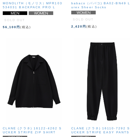
MONOLITH（モノリス）MPR103
babaco（ババコ) BA02-BN49 L
534031 BACKPACK PRO L
urex Sheer Socks
SOLD OUT
SOLD OUT
2,420円
(税込)
56,100円
(税込)
CLANE (クラネ) 16122-4262 S
CLANE (クラネ) 16110-7292 S
UCKER STRIPE ZIP SHIRT
UCKER STRIPE EASY PANTS