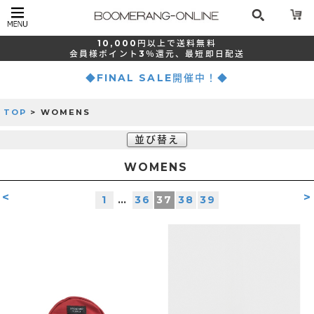
10,000
円以上で
送料無料
会員様ポイント
3％還元、
最短
即日配送
◆FINAL SALE開催中！◆
TOP
> WOMENS
並び替え
WOMENS
<
>
1
…
36
37
38
39