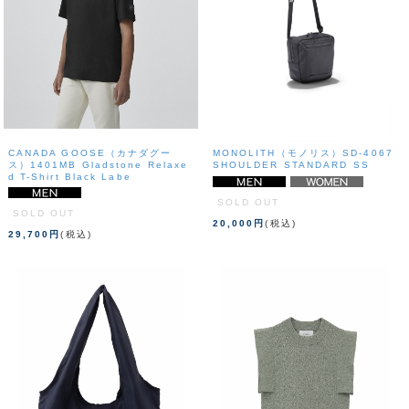
CANADA GOOSE（カナダグー
MONOLITH（モノリス）SD-4067
ス）1401MB Gladstone Relaxe
SHOULDER STANDARD SS
d T-Shirt Black Labe
SOLD OUT
SOLD OUT
20,000円
(税込)
29,700円
(税込)