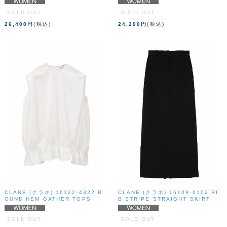
SOLD OUT
SOLD OUT
26,400円
(税込)
24,200円
(税込)
CLANE (クラネ) 16122-4322 R
CLANE (クラネ) 16109-6102 RI
OUND HEM GATHER TOPS
B STRIPE STRAIGHT SKIRT
SOLD OUT
SOLD OUT