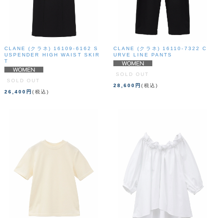
CLANE (クラネ) 16109-6162 S
CLANE (クラネ) 16110-7322 C
USPENDER HIGH WAIST SKIR
URVE LINE PANTS
T
SOLD OUT
SOLD OUT
28,600円
(税込)
26,400円
(税込)