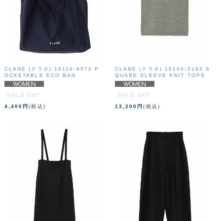
CLANE (クラネ) 16116-8572 P
CLANE (クラネ) 16106-2182 S
OCKETABLE ECO BAG
QUARE SLEEVE KNIT TOPS
SOLD OUT
SOLD OUT
4,400円
(税込)
13,200円
(税込)