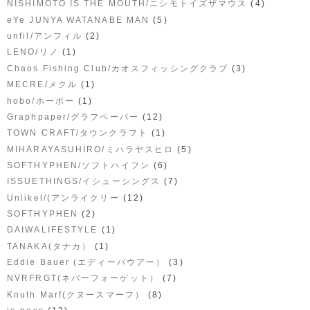
(4)
NISHIMOTO IS THE MOUTH/ニシモトイズザマウス
(5)
eYe JUNYA WATANABE MAN
(2)
unfil/アンフィル
(1)
LENO/リノ
(3)
Chaos Fishing Club/カオスフィッシングクラブ
(1)
MECRE/メクル
(1)
hobo/ホーボー
(12)
Graphpaper/グラフペーパー
(1)
TOWN CRAFT/タウンクラフト
(5)
MIHARAYASUHIRO/ミハラヤスヒロ
(6)
SOFTHYPHEN/ソフトハイフン
(7)
ISSUETHINGS/イシューシングス
(12)
Unlikel/(アンライクリー
(2)
SOFTHYPHEN
(1)
DAIWALIFESTYLE
(1)
TANAKA(タナカ）
(3)
Eddie Bauer (エディーバウアー）
(7)
NVRFRGT(ネバーフォーゲット）
(8)
Knuth Marf(クヌースマーフ）