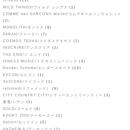
(13)
is-ness
(1)
WILD THINGS/ワイルド シングス
COMME des GARCONS Wallet/コムデギャルソンウォレット
(2)
(8)
MONOLITH/モノリス
(7)
FARAH/ファーラー
(1)
COSMOS TEXAS/コスモステキサス
(2)
INSCRIRE/アンスクリア
(1)
THE END/ジ エンド
(3)
ISNESS MUSIC/イズネスミュージック
(26)
Hender Scheme/エンダースキーマ
(1)
EVCON/エビコン
(1)
SUICOKE/スイコック
(9)
refomed(リフォメッド）
(3)
CITY COUNTRY CITY/シティーカントリーシティー
(1)
紫電/シデン
(6)
GOLD/ゴールド
(1)
KOOKY ZOO/クーキーズー
(3)
Setinn/セットイン
(1)
ANTHEM A /アンセムエー