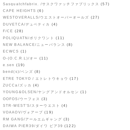
(57)
Sasquatchfabrix. /サスクワァッチファブリックス
(6)
CAPE HEIGHTS
(27)
WESTOVERALLS/ウエストオーバーオールズ
(4)
DUVETCA/デュベティカ
(28)
F/CE
(11)
POLIQUATN/ポリクワント
(8)
NEW BALANCE/ニューバランス
(1)
ECWCS
(11)
O-(O.C.R.L)/オー
(19)
e.sen
(8)
bend(s)/ベンズ
(17)
ETRE TOKYO / エトレトウキョウ
(4)
ZUCCa/ズッカ
(1)
YOUNG&OLSEN/ヤングアンドオルセン
(3)
OOFOS/ウーフォス
(4)
STR-WEST'S/スターウエスト
(19)
VOAAOV/ヴォアーブ
(3)
RM GANG/アールエムギャング
(122)
DAIWA PIER39/ダイワ ピア39