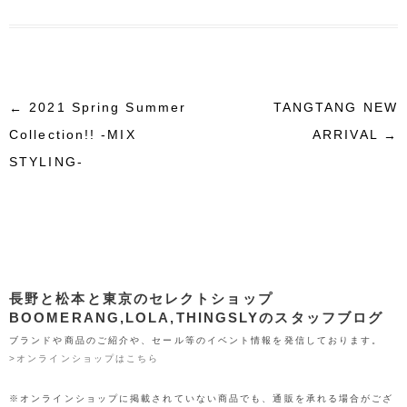
i
c
n
t
c
m
t
e
e
e
k
b
投稿ナビゲーション
2021 Spring Summer
TANGTANG NEW
←
t
b
n
e
l
ARRIVAL
Collection!! -MIX
→
STYLING-
e
o
a
t
r
r
o
k
長野と松本と東京のセレクトショップ
BOOMERANG,LOLA,THINGSLYのスタッフブログ
ブランドや商品のご紹介や、セール等のイベント情報を発信しております。
>オンラインショップはこちら
※オンラインショップに掲載されていない商品でも、通販を承れる場合がござ