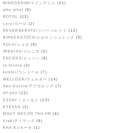
(21)
MINEDENIM/マインデニム
(9)
who what
(23)
ROTOL
(2)
Loro/ローロ
(12)
REVERBERATE/リバーバレイト
(5)
BIRKENSTOCK/ビルケンシュトック
(9)
XOLO/ショロ
(5)
IRENISA/イレニサ
(9)
ENCENS/エンソン
(3)
la favola
(7)
kontor/コントール
(14)
WELLDER/ウェルダー
(7)
Abu Garcia/アブガルシア
(12)
mf pen
(13)
ESSAY / エッセイ
(2)
EYEVAN
(6)
MOUT RECON TAILOR
(8)
tilak/ティラック
(1)
KHA:KI/カーキ