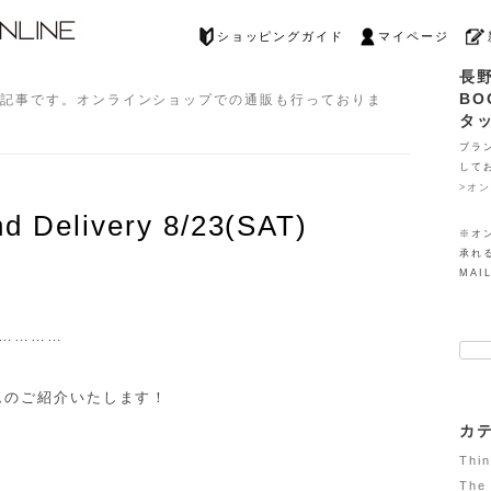
ショッピングガイド
マイページ
長
BO
グ記事です。オンラインショップでの通販も行っておりま
タ
ブラ
して
>オ
 Delivery 8/23(SAT)
※オ
承れ
MAIL
…………
検索
テムのご紹介いたします！
カ
Thi
The