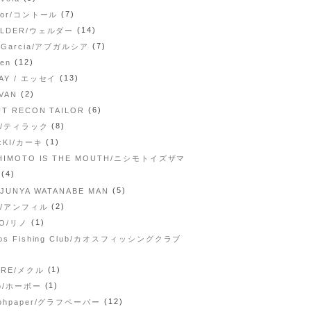
(7)
tor/コントール
(14)
LLDER/ウェルダー
(7)
 Garcia/アブガルシア
(12)
pen
(13)
AY / エッセイ
(2)
VAN
(6)
T RECON TAILOR
(8)
ak/ティラック
(1)
:KI/カーキ
HIMOTO IS THE MOUTH/ニシモトイズザマ
(4)
(5)
 JUNYA WATANABE MAN
(2)
il/アンフィル
(1)
NO/リノ
os Fishing Club/カオスフィッシングクラブ
(1)
CRE/メクル
(1)
bo/ホーボー
(12)
aphpaper/グラフペーパー