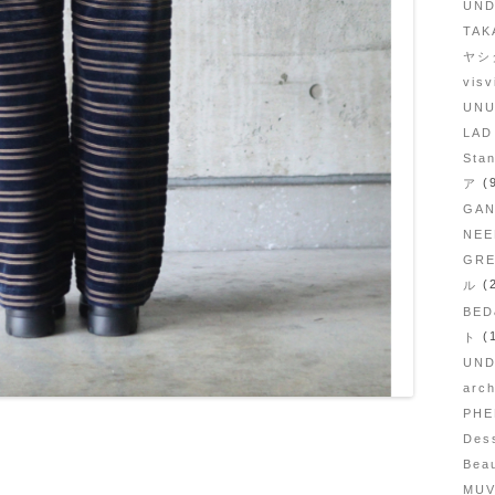
UN
TAK
ヤシ
vis
UN
LA
Sta
(
ア
GA
NE
GRE
(
ル
BE
(
ト
UN
arc
PH
Des
Bea
MU