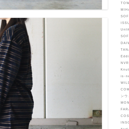
TO
MI
SO
IS
Unl
SOF
DAI
TA
Edd
NV
Knu
is-n
WI
COM
ンウ
MO
FA
CO
IN