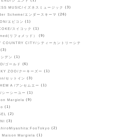
 END/ジ エンド
(3)
NESS MUSIC/イズネスミュージック
(26)
nder Scheme/エンダースキーマ
(1)
CON/エビコン
(1)
ICOKE/スイコック
(9)
fomed(リフォメッド）
TY COUNTRY CITY/シティーカントリーシテ
(3)
(1)
/シデン
(6)
LD/ゴールド
(1)
OKY ZOO/クーキーズー
(3)
inn/セットイン
(1)
THEM A /アンセムエー
(1)
U/シーシーユー
(9)
on Margiela
(1)
so
(2)
SEL
(3)
NI
(2)
ahiroMiyashita:FooTokyo
(1)
 Maison Margiela