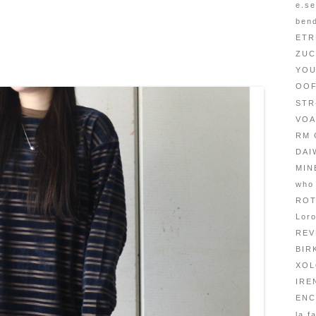
e.s
ben
ET
ZU
YO
OO
ST
VO
RM
DAI
MI
who
RO
Lor
RE
BI
XO
IRE
EN
la f