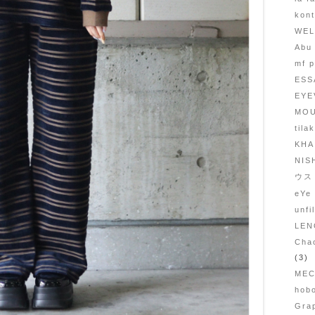
kon
WE
Abu
mf 
ESS
EYE
MOU
til
KHA
NIS
ウス
eYe
unf
LE
Cha
(3)
ME
ho
Gr