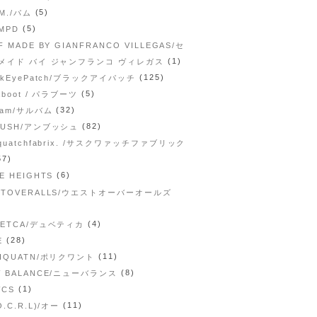
(5)
.M./パム
(5)
MPD
F MADE BY GIANFRANCO VILLEGAS/セ
(1)
メイド バイ ジャンフランコ ヴィレガス
(125)
ckEyePatch/ブラックアイパッチ
(5)
aboot / パラブーツ
(32)
vam/サルバム
(82)
BUSH/アンブッシュ
quatchfabrix. /サスクワァッチファブリック
57)
(6)
E HEIGHTS
STOVERALLS/ウエストオーバーオールズ
(4)
VETCA/デュベティカ
(28)
E
(11)
LIQUATN/ポリクワント
(8)
W BALANCE/ニューバランス
(1)
WCS
(11)
O.C.R.L)/オー