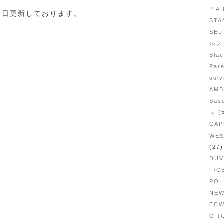
P.A
連日更新しております。
STA
SEL
ルフ
Bla
Par
…………
sul
AM
Sas
(
ス
CAP
WE
(27)
DU
F/C
PO
NE
EC
O-(