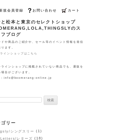
新規会員登録
お問い合わせ
カート
野と松本と東京のセレクトショップ
OMERANG,LOLA,THINGSLYのス
ッフブログ
ンドや商品のご紹介や、セール等のイベント情報を発信
おります。
ンラインショップはこちら
ンラインショップに掲載されていない商品でも、通販を
る場合がございます。
：info@boomerang-online.jp
:
テゴリー
(1)
ngsly/シングスリー
(18)
 Letters/レターズ