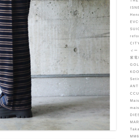
THE
IS
He
EV
SU
re
CI
ィー
紫電
GO
KO
Set
AN
CC
Mais
mai
DIE
MAR
Tak
MM6