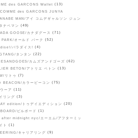
(13)
ME des GARCONS Wallet
 COMME des GARCONS JUNYA
TANABE MAN/アイ コムデギャルソン ジュン
(49)
タナベマン
(71)
NADA GOOSE/カナダグース
(52)
D PARK/オールド パーク
(4)
adise!/パラダイス!
(22)
NGTANG/タンタン
(62)
MESANDGOES/カムズアンドゴーズ
(13)
LIER BETON/アトリエ ベトン
(7)
aW/リトゥ
(75)
or BEACON/カラービーコン
(11)
/ウーア
(3)
イリング
(20)
AY edition/トゥデイエディション
(1)
LLBOARD/ビルボード
/ after midnight nyc/エーエム/アフターミッ
(1)
イト
(9)
REERING/キャリアリング