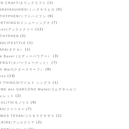
(1)
WN CRAFT/タウンクラフト
(5)
HARAYASUHIRO/ミハラヤスヒロ
(6)
FTHYPHEN/ソフトハイフン
(7)
SUETHINGS/イシューシングス
(12)
ikel/(アンライクリー
(2)
THYPHEN
(1)
WALIFESTYLE
(1)
NAKA(タナカ）
(3)
ie Bauer (エディーバウアー）
(7)
RFRGT(ネバーフォーゲット）
(8)
th Marf(クヌースマーフ）
(13)
ess
(1)
LD THINGS/ワイルド シングス
ME des GARCONS Wallet/コムデギャルソ
(2)
ォレット
(8)
NOLITH/モノリス
(7)
RAH/ファーラー
(1)
SMOS TEXAS/コスモステキサス
(2)
SCRIRE/アンスクリア
(1)