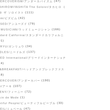
(47)
DERCOVERISM/アンダーカバイズム
AHIROMIYASHITA The Soloist/タカヒロ ミ
(111)
タ ザ ソロイスト
(42)
vim/ビズビム
(79)
USED/アンユーズド
(166)
D MUSICIAN/ラッドミュージシャン
ndard California/スタンダードカリフォルニ
91)
(34)
NRYU/ガンリュウ
(137)
EDLES/ニードルズ
ED International/グリードインターナショナ
24)
D&BREAKFAST/ベッドアンドブレックファス
18)
(190)
DERCOVER/アンダーカバー
(107)
hi/アーキ
(72)
EENY/フィーニー
(1)
sin de Mode
(33)
utiful People/ビューティフルピープル
(47)
VEIL/ミュベール