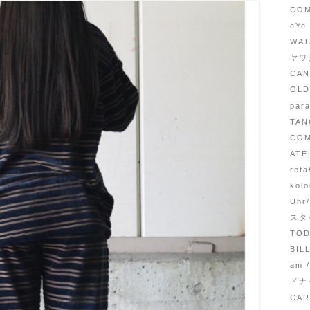
COM
eYe
WA
ヤワ
CA
OL
par
TA
CO
ATE
ret
kol
Uhr
スタ
TOD
BI
am 
ドナ
CA