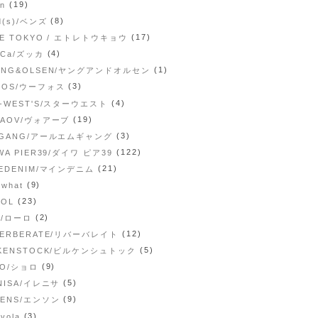
(19)
en
(8)
d(s)/ベンズ
(17)
RE TOKYO / エトレトウキョウ
(4)
CCa/ズッカ
(1)
UNG&OLSEN/ヤングアンドオルセン
(3)
FOS/ウーフォス
(4)
R-WEST'S/スターウエスト
(19)
AAOV/ヴォアーブ
(3)
 GANG/アールエムギャング
(122)
WA PIER39/ダイワ ピア39
(21)
NEDENIM/マインデニム
(9)
 what
(23)
TOL
(2)
o/ローロ
(12)
VERBERATE/リバーバレイト
(5)
RKENSTOCK/ビルケンシュトック
(9)
LO/ショロ
(5)
NISA/イレニサ
(9)
CENS/エンソン
(3)
avola