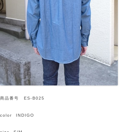
商品番号 ES-B025
color INDIGO
size S/M