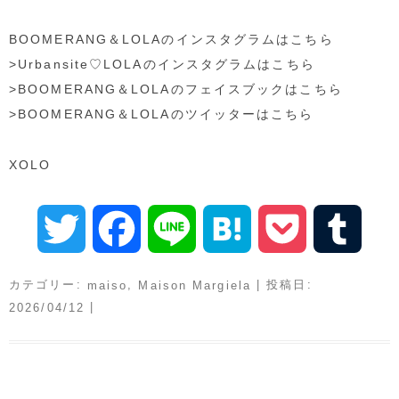
BOOMERANG＆LOLAのインスタグラムはこちら
>Urbansite♡LOLAのインスタグラムはこちら
>BOOMERANG＆LOLAのフェイスブックはこちら
>BOOMERANG＆LOLAのツイッターはこちら
XOLO
T
F
L
H
P
T
w
a
i
a
o
u
カテゴリー:
,
| 投稿日:
maiso
Maison Margiela
|
2026/04/12
i
c
n
t
c
m
t
e
e
e
k
b