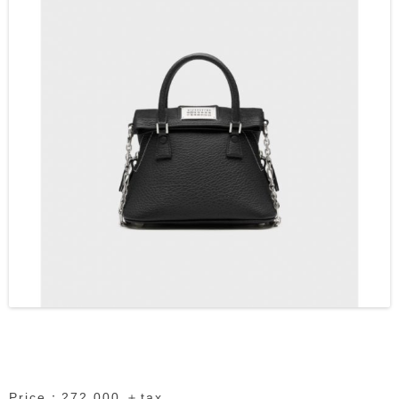
Price：272,000 ＋tax