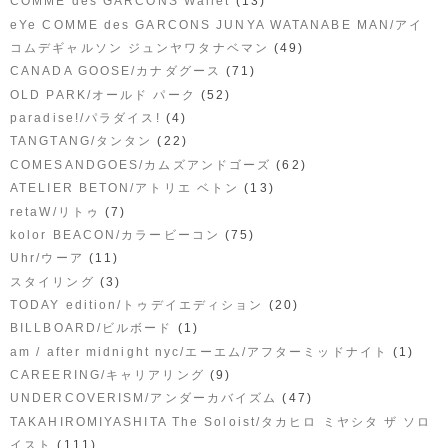
(13)
COMME des GARCONS Wallet
eYe COMME des GARCONS JUNYA WATANABE MAN/アイ
(49)
コムデギャルソン ジュンヤワタナベマン
(71)
CANADA GOOSE/カナダグース
(52)
OLD PARK/オールド パーク
(4)
paradise!/パラダイス!
(22)
TANGTANG/タンタン
(62)
COMESANDGOES/カムズアンドゴーズ
(13)
ATELIER BETON/アトリエ ベトン
(7)
retaW/リトゥ
(75)
kolor BEACON/カラービーコン
(11)
Uhr/ウーア
(3)
スタイリング
(20)
TODAY edition/トゥデイエディション
(1)
BILLBOARD/ビルボード
(1)
am / after midnight nyc/エーエム/アフターミッドナイト
(9)
CAREERING/キャリアリング
(47)
UNDERCOVERISM/アンダーカバイズム
TAKAHIROMIYASHITA The Soloist/タカヒロ ミヤシタ ザ ソロ
(111)
イスト