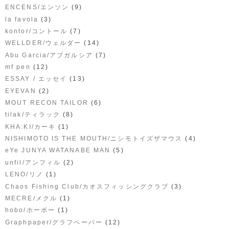
(9)
ENCENS/エンソン
(3)
la favola
(7)
kontor/コントール
(14)
WELLDER/ウェルダー
(7)
Abu Garcia/アブガルシア
(12)
mf pen
(13)
ESSAY / エッセイ
(2)
EYEVAN
(6)
MOUT RECON TAILOR
(8)
tilak/ティラック
(1)
KHA:KI/カーキ
(4)
NISHIMOTO IS THE MOUTH/ニシモトイズザマウス
(5)
eYe JUNYA WATANABE MAN
(2)
unfil/アンフィル
(1)
LENO/リノ
(3)
Chaos Fishing Club/カオスフィッシングクラブ
(1)
MECRE/メクル
(1)
hobo/ホーボー
(12)
Graphpaper/グラフペーパー