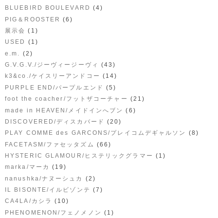
(4)
BLUEBIRD BOULEVARD
(6)
PIG＆ROOSTER
(1)
展示会
(1)
USED
(2)
e.m.
(43)
G.V.G.V./ジーヴィージーヴィ
(14)
k3&co./ケイスリーアンドコー
(5)
PURPLE END/パープルエンド
(21)
foot the coacher/フットザコーチャー
(6)
made in HEAVEN/メイドインへブン
(20)
DISCOVERED/ディスカバード
(8)
PLAY COMME des GARCONS/プレイコムデギャルソン
(66)
FACETASM/ファセッタズム
(1)
HYSTERIC GLAMOUR/ヒステリックグラマー
(19)
marka/マーカ
(2)
nanushka/ナヌーシュカ
(7)
IL BISONTE/イルビゾンテ
(10)
CA4LA/カシラ
(1)
PHENOMENON/フェノメノン