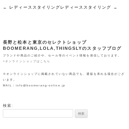
t
b
n
e
l
投稿ナビゲーション
レディーススタイリング
レディーススタイリング
←
→
e
o
a
t
r
r
o
長野と松本と東京のセレクトショップ
BOOMERANG,LOLA,THINGSLYのスタッフブログ
k
ブランドや商品のご紹介や、セール等のイベント情報を発信しております。
>オンラインショップはこちら
※オンラインショップに掲載されていない商品でも、通販を承れる場合がござ
います。
MAIL：info@boomerang-online.jp
検索: