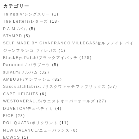
カテゴリー
(1)
Thingsly/シングスリー
(18)
The Letters/レターズ
(5)
P.A.M./パム
(5)
STAMPD
SELF MADE BY GIANFRANCO VILLEGAS/セルフメイド バイ
(1)
ジャンフランコ ヴィレガス
(125)
BlackEyePatch/ブラックアイパッチ
(5)
Paraboot / パラブーツ
(32)
sulvam/サルバム
(82)
AMBUSH/アンブッシュ
(57)
Sasquatchfabrix. /サスクワァッチファブリックス
(6)
CAPE HEIGHTS
(27)
WESTOVERALLS/ウエストオーバーオールズ
(4)
DUVETCA/デュベティカ
(28)
F/CE
(11)
POLIQUATN/ポリクワント
(8)
NEW BALANCE/ニューバランス
(1)
ECWCS