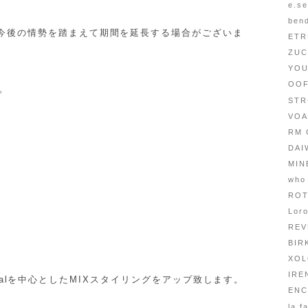
e.s
ben
、今後の情勢を踏まえて期間を延長する場合がございま
ET
ZU
YO
OO
。
ST
VO
RM
DAI
MI
who
RO
Lor
RE
BI
XO
IRE
ationalを中心としたMIXスタイリングをアップ致します。
EN
la f