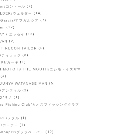
(7)
tor/コントール
(14)
LLDER/ウェルダー
(7)
 Garcia/アブガルシア
(12)
pen
(13)
AY / エッセイ
(2)
VAN
(6)
T RECON TAILOR
(8)
ak/ティラック
(1)
:KI/カーキ
HIMOTO IS THE MOUTH/ニシモトイズザマ
(4)
(5)
 JUNYA WATANABE MAN
(2)
il/アンフィル
(1)
NO/リノ
os Fishing Club/カオスフィッシングクラブ
(1)
CRE/メクル
(1)
bo/ホーボー
(12)
aphpaper/グラフペーパー