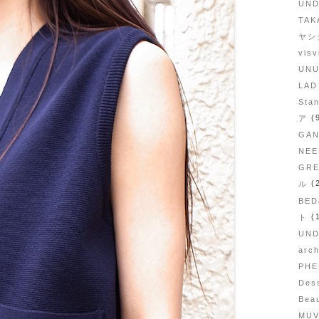
UN
TAK
ヤシ
vis
UN
LA
Sta
(
ア
GA
NE
GRE
(
ル
BE
(
ト
UN
arc
PH
Des
Bea
MU