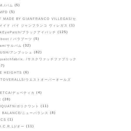
(5)
.M./パム
(5)
MPD
F MADE BY GIANFRANCO VILLEGAS/セ
(1)
メイド バイ ジャンフランコ ヴィレガス
(125)
ckEyePatch/ブラックアイパッチ
(5)
aboot / パラブーツ
(32)
vam/サルバム
(82)
BUSH/アンブッシュ
quatchfabrix. /サスクワァッチファブリック
57)
(6)
E HEIGHTS
STOVERALLS/ウエストオーバーオールズ
(4)
VETCA/デュベティカ
(28)
E
(11)
LIQUATN/ポリクワント
(8)
W BALANCE/ニューバランス
(1)
WCS
(11)
O.C.R.L)/オー