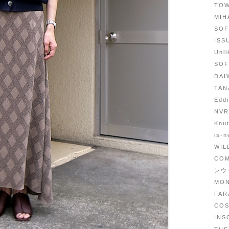
TO
MI
SO
IS
Unl
SOF
DAI
TA
Edd
NV
Knu
is-n
WI
COM
ンウ
MO
FA
CO
IN