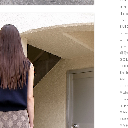
THE
IS
He
EV
SU
re
CI
ィー
紫電
GO
KO
Set
AN
CC
Mais
mai
DIE
MAR
Tak
MM6