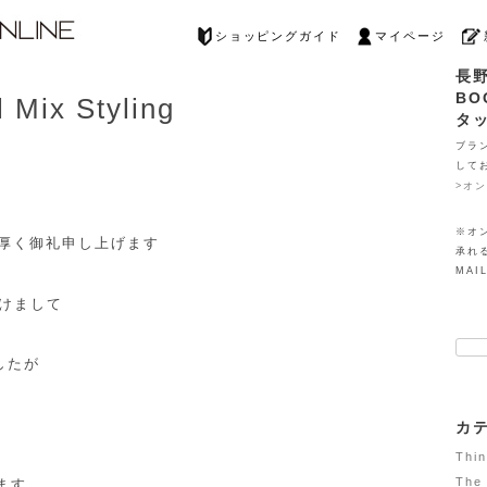
ショッピングガイド
マイページ
長
BO
 Mix Styling
タ
ブラ
して
>オ
※オ
、厚く御礼申し上げます
承れ
MAIL
けまして
検索
したが
カ
Thi
The
ます