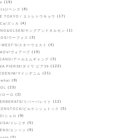
(19)
en
(8)
d(s)/ベンズ
(17)
RE TOKYO / エトレトウキョウ
(4)
CCa/ズッカ
(1)
UNG&OLSEN/ヤングアンドオルセン
(3)
FOS/ウーフォス
(4)
R-WEST'S/スターウエスト
(19)
AAOV/ヴォアーブ
(3)
 GANG/アールエムギャング
(122)
WA PIER39/ダイワ ピア39
(21)
NEDENIM/マインデニム
(9)
 what
(23)
TOL
(2)
o/ローロ
(12)
VERBERATE/リバーバレイト
(5)
RKENSTOCK/ビルケンシュトック
(9)
LO/ショロ
(5)
NISA/イレニサ
(9)
CENS/エンソン
(3)
avola