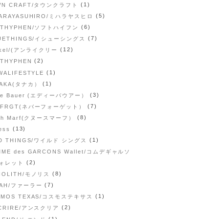
(1)
WN CRAFT/タウンクラフト
(5)
HARAYASUHIRO/ミハラヤスヒロ
(6)
FTHYPHEN/ソフトハイフン
(7)
SUETHINGS/イシューシングス
(12)
ikel/(アンライクリー
(2)
THYPHEN
(1)
WALIFESTYLE
(1)
NAKA(タナカ）
(3)
ie Bauer (エディーバウアー）
(7)
RFRGT(ネバーフォーゲット）
(8)
th Marf(クヌースマーフ）
(13)
ess
(1)
LD THINGS/ワイルド シングス
ME des GARCONS Wallet/コムデギャルソ
(2)
ォレット
(8)
NOLITH/モノリス
(7)
RAH/ファーラー
(1)
SMOS TEXAS/コスモステキサス
(2)
SCRIRE/アンスクリア
(1)