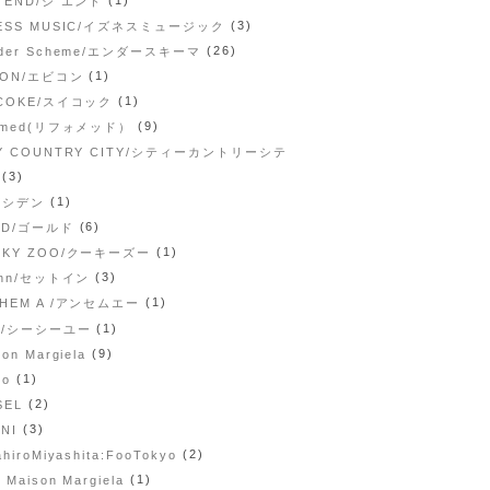
 END/ジ エンド
(3)
NESS MUSIC/イズネスミュージック
(26)
nder Scheme/エンダースキーマ
(1)
CON/エビコン
(1)
ICOKE/スイコック
(9)
fomed(リフォメッド）
TY COUNTRY CITY/シティーカントリーシテ
(3)
(1)
/シデン
(6)
LD/ゴールド
(1)
OKY ZOO/クーキーズー
(3)
inn/セットイン
(1)
THEM A /アンセムエー
(1)
U/シーシーユー
(9)
on Margiela
(1)
so
(2)
SEL
(3)
NI
(2)
ahiroMiyashita:FooTokyo
(1)
 Maison Margiela