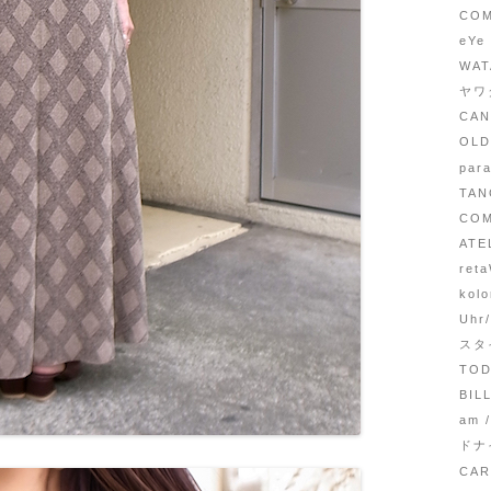
COM
eYe
WA
ヤワ
CA
OL
par
TA
CO
ATE
ret
kol
Uhr
スタ
TOD
BI
am 
ドナ
CA