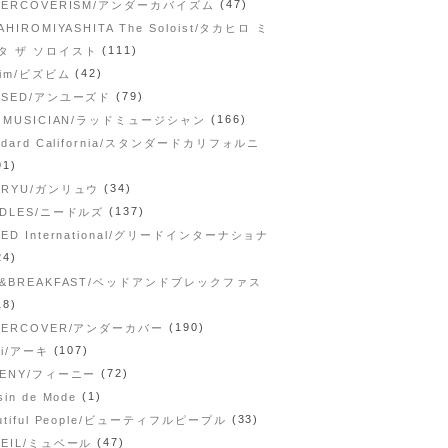
(47)
DERCOVERISM/アンダーカバイズム
AHIROMIYASHITA The Soloist/タカヒロ ミ
(111)
タ ザ ソロイスト
(42)
vim/ビズビム
(79)
USED/アンユーズド
(166)
D MUSICIAN/ラッドミュージシャン
ndard California/スタンダードカリフォルニ
91)
(34)
NRYU/ガンリュウ
(137)
EDLES/ニードルズ
ED International/グリードインターナショナ
24)
D&BREAKFAST/ベッドアンドブレックファス
18)
(190)
DERCOVER/アンダーカバー
(107)
hi/アーキ
(72)
EENY/フィーニー
(1)
sin de Mode
(33)
utiful People/ビューティフルピープル
(47)
VEIL/ミュベール