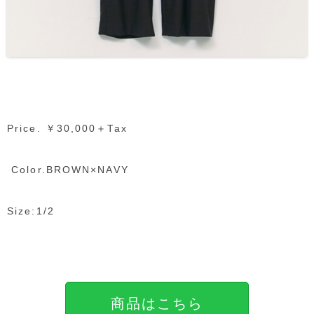
Price. ￥30,000＋Tax
Color.BROWN×NAVY
Size:1/2
商品はこちら