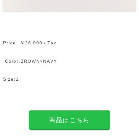
Price. ￥26,000＋Tax
Color.BROWN×NAVY
Size:2
商品はこちら