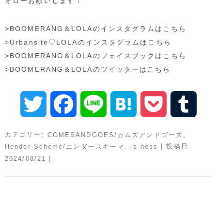
ォローお願いします！
>BOOMERANG＆LOLAのインスタグラムはこちら
>Urbansite♡LOLAのインスタグラムはこちら
>BOOMERANG＆LOLAのフェイスブックはこちら
>BOOMERANG＆LOLAのツイッターはこちら
T
F
L
H
P
T
w
a
i
a
o
u
カテゴリー:
,
COMESANDGOES/カムズアンドゴーズ
,
| 投稿日:
Hender Scheme/エンダースキーマ
is-ness
i
c
n
t
c
m
|
2024/08/21
t
e
e
e
k
b
t
b
n
e
l