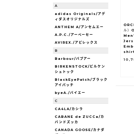
A
adidas Originals/アデ
ィダスオリジナルズ
ORC
ANTHEM A/アンセムエー
ル）O
A.P.C./アーペーセー
Men
Jer
AVIREX./アビレックス
Emb
B
shir
Barbour/バブアー
10,
BIRKENSTOCK/ビルケン
シュトック
BlackEyePatch/ブラック
アイパッチ
byeA./バイエー
C
CA4LA/カシラ
CABANE de ZUCCa/カ
バンドズッカ
CANADA GOOSE/カナダ