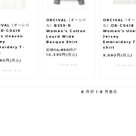
ORCIVAL（オーシバ
ORCIVAL（オ
IVAL（オーシバ
ル）B259-R
ル）OR-C0418
R-C0419
Women's Cotton
Women's Une
's Uneven
Lourd Wide
Jersey
sey
Basque Shirt
Embroidery T
roidery T-
shirt
定価14,850円
が
t
10,395円
(税込)
9,680円
(税込)
780円
(税込)
SOLD OUT
SOLD OUT
SOLD OUT
8 件中 1-8 件表示