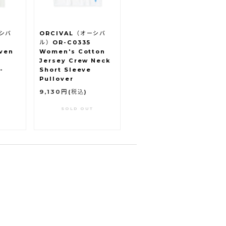
ーシバ
ORCIVAL（オーシバ
ル）OR-C0335
ven
Women's Cotton
Jersey Crew Neck
-
Short Sleeve
Pullover
9,130円
(税込)
SOLD OUT