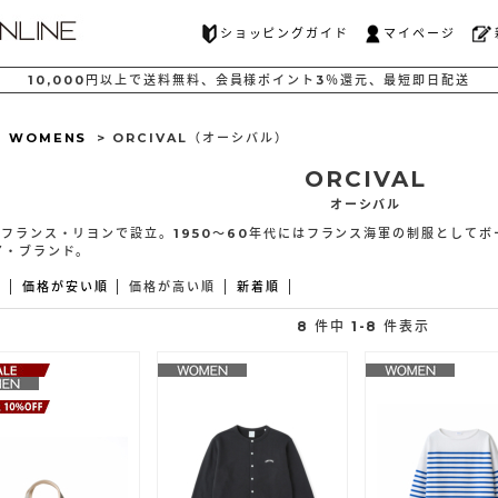
ショッピングガイド
マイページ
10,000
円以上で
送料無料、
会員様ポイント
3％還元、
最短
即日配送
>
WOMENS
> ORCIVAL（オーシバル）
ORCIVAL
オーシバル
年にフランス・リヨンで設立。1950～60年代にはフランス海軍の制服として
ア・ブランド。
え
価格が安い順
価格が高い順
新着順
8 件中 1-8 件表示