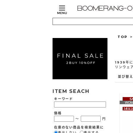
TOP
1939
リンウェ
並び替
ITEM SEACH
キーワード
価格
～
円
在庫のない商品を検索結果に
表示しない
表示する