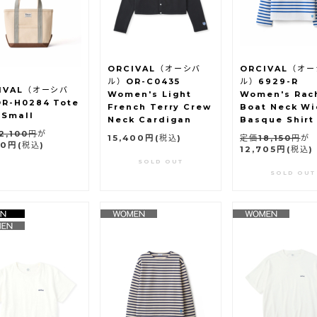
ORCIVAL（オーシバ
ORCIVAL（オ
ル）OR-C0435
ル）6929-R
IVAL（オーシバ
Women's Light
Women's Rac
R-H0284 Tote
French Terry Crew
Boat Neck W
 Small
Neck Cardigan
Basque Shirt
2,100円
が
15,400円
(税込)
定価18,150円
が
50円
(税込)
12,705円
(税込)
SOLD OUT
SOLD OUT