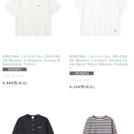
ORCIVAL（オーシバル）OR-C04
ORCIVAL（オーシバル）OR-C03
18 Women's Uneven Jersey E
35 Women's Cotton Jersey Cr
mbroidery T-shirt
ew Neck Short Sleeve Pullove
r
SOLD OUT
SOLD OUT
9,680円
(税込)
9,130円
(税込)