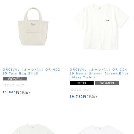
ORCIVAL（オーシバル）OR-H02
ORCIVAL（オーシバル）OR-C04
85 Tote Bag Small
19 Men's Uneven Jersey Embr
oidery T-shirt
SOLD OUT
SOLD OUT
11,000円
(税込)
10,780円
(税込)