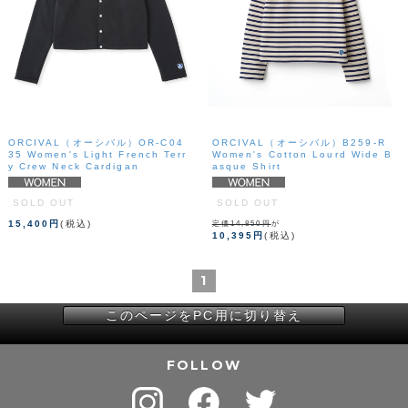
ORCIVAL（オーシバル）OR-C04
ORCIVAL（オーシバル）B259-R
35 Women's Light French Terr
Women's Cotton Lourd Wide B
y Crew Neck Cardigan
asque Shirt
SOLD OUT
SOLD OUT
15,400円
(税込)
定価14,850円
が
10,395円
(税込)
1
このページをPC用に切り替え
FOLLOW