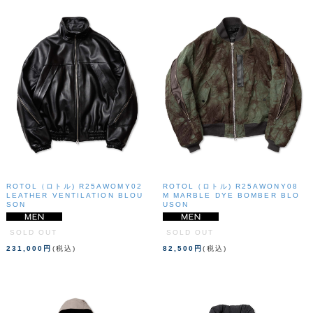
ROTOL（ロトル) R25AWOMY02
ROTOL（ロトル) R25AWONY08
LEATHER VENTILATION BLOU
M MARBLE DYE BOMBER BLO
SON
USON
SOLD OUT
SOLD OUT
231,000円
(税込)
82,500円
(税込)