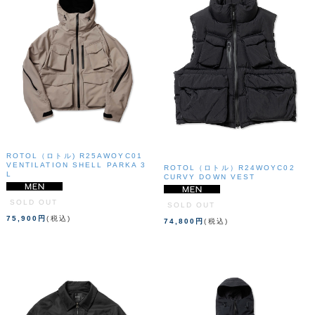
ROTOL（ロトル) R25AWOYC01
VENTILATION SHELL PARKA 3
ROTOL（ロトル）R24WOYC02
L
CURVY DOWN VEST
SOLD OUT
SOLD OUT
75,900円
(税込)
74,800円
(税込)