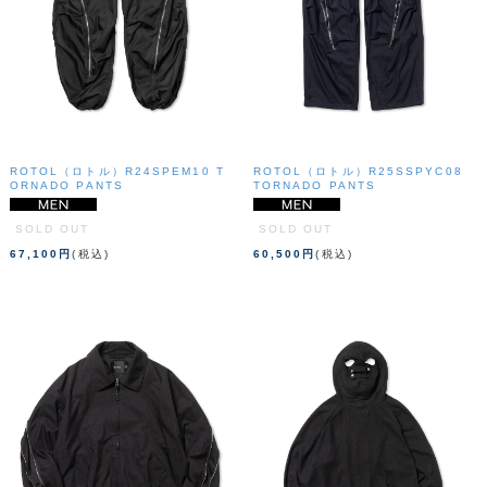
ROTOL（ロトル）R24SPEM10 T
ROTOL（ロトル）R25SSPYC08
ORNADO PANTS
TORNADO PANTS
SOLD OUT
SOLD OUT
67,100円
(税込)
60,500円
(税込)