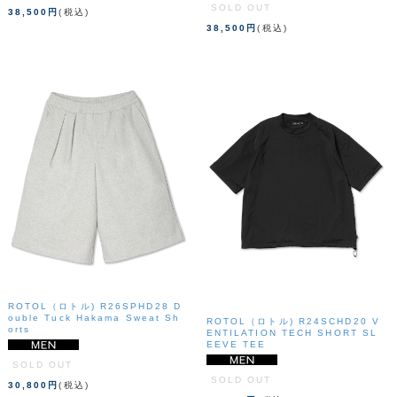
SOLD OUT
38,500円
(税込)
38,500円
(税込)
ROTOL（ロトル) R26SPHD28 D
ouble Tuck Hakama Sweat Sh
ROTOL（ロトル) R24SCHD20 V
orts
ENTILATION TECH SHORT SL
EEVE TEE
SOLD OUT
SOLD OUT
30,800円
(税込)