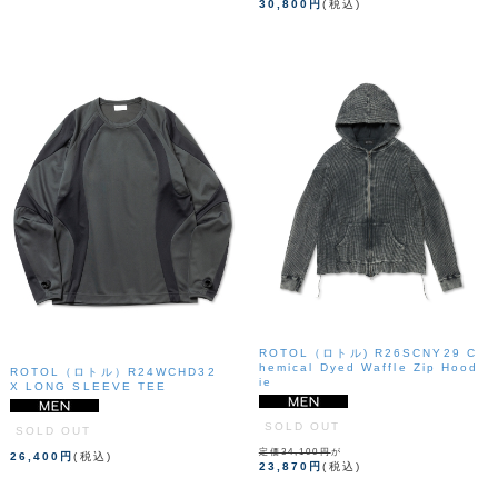
30,800円
(税込)
ROTOL（ロトル) R26SCNY29 C
hemical Dyed Waffle Zip Hood
ROTOL（ロトル）R24WCHD32
ie
X LONG SLEEVE TEE
SOLD OUT
SOLD OUT
定価34,100円
が
26,400円
(税込)
23,870円
(税込)