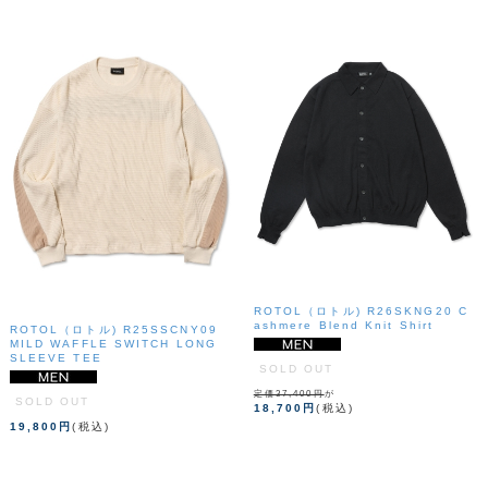
ROTOL（ロトル) R26SKNG20 C
ashmere Blend Knit Shirt
ROTOL（ロトル) R25SSCNY09
MILD WAFFLE SWITCH LONG
SLEEVE TEE
SOLD OUT
定価37,400円
が
SOLD OUT
18,700円
(税込)
19,800円
(税込)