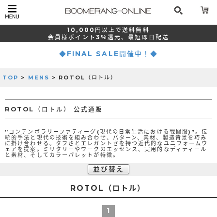
10,000
円以上で
送料無料
会員様ポイント
3％還元、
最短
即日配送
◆FINAL SALE開催中！◆
TOP
>
MENS
> ROTOL（ロトル）
ROTOL（ロトル） 公式通販
”コンテンポラリーファティーグ(現代の日常生活における戦闘服)”。伝
統的手法と現代の技術を組み合わせ、パターン、素材、製造背景を巧み
に掛け合わせる。タフさとエレガントさを持つ近代的なユニフォームウ
ェアを提案。ミリタリーやワークのエッセンス、実用的なディティール
と素材、そしてカラーパレットが特徴。
並び替え
ROTOL（ロトル）
1