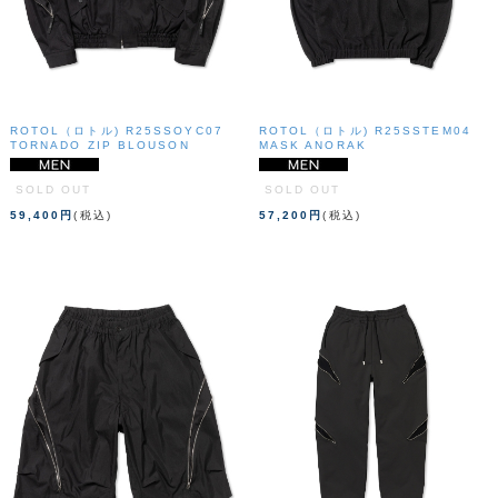
ROTOL（ロトル) R25SSOYC07
ROTOL（ロトル) R25SSTEM04
TORNADO ZIP BLOUSON
MASK ANORAK
SOLD OUT
SOLD OUT
59,400円
(税込)
57,200円
(税込)