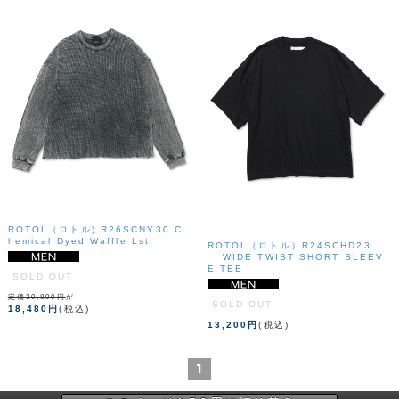
ROTOL（ロトル) R26SCNY30 C
hemical Dyed Waffle Lst
ROTOL（ロトル）R24SCHD23
WIDE TWIST SHORT SLEEV
E TEE
SOLD OUT
定価30,800円
が
SOLD OUT
18,480円
(税込)
13,200円
(税込)
1