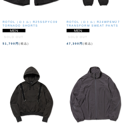
ROTOL（ロトル）R25SSPYC09
ROTOL（ロトル）R24WPEM27
TORNADO SHORTS
TRANSFORM SWEAT PANTS
SOLD OUT
SOLD OUT
51,700円
(税込)
47,300円
(税込)