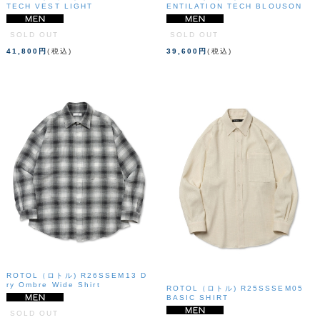
TECH VEST LIGHT
ENTILATION TECH BLOUSON
SOLD OUT
SOLD OUT
41,800円
(税込)
39,600円
(税込)
ROTOL（ロトル) R26SSEM13 D
ry Ombre Wide Shirt
ROTOL（ロトル) R25SSSEM05
BASIC SHIRT
SOLD OUT