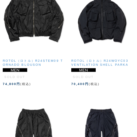
ROTOL（ロトル）R24STEM09 T
ROTOL（ロトル）R24WOYC03
ORNADO BLOUSON
VENTILATION SHELL PARKA
SOLD OUT
SOLD OUT
74,800円
(税込)
70,400円
(税込)