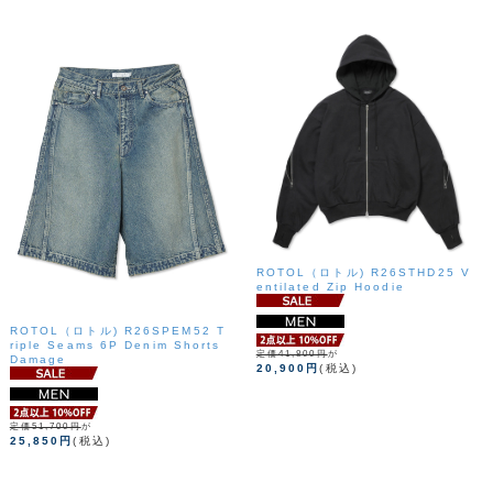
ROTOL（ロトル) R26STHD25 V
entilated Zip Hoodie
ROTOL（ロトル) R26SPEM52 T
riple Seams 6P Denim Shorts
定価41,800円
が
Damage
20,900円
(税込)
定価51,700円
が
25,850円
(税込)