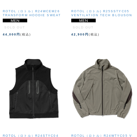
ROTOL（ロトル）R24WCEM26
ROTOL（ロトル) R25SSTYC05
TRANSFORM HOODIE SWEAT
VENTILATION TECH BLOUSON
SOLD OUT
SOLD OUT
44,000円
(税込)
42,900円
(税込)
ROTOL（ロトル）R24STYC04
ROTOL（ロトル）R24WTYC05 V