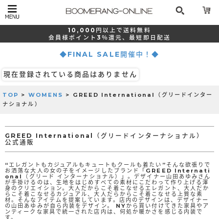
10,000
円以上で
送料無料
会員様ポイント
3％還元、
最短
即日配送
◆FINAL SALE開催中！◆
現在登録されている商品はありません
TOP
>
WOMENS
> GREED International（グリードインター
ナショナル）
GREED International（グリードインターナショナル）
公式通販
“エレガントもカジュアルもキュートもクールも着たい”そんな欲張りで
お洒落な大人の女の子をイメージしたブランド「GREED Internati
onal（グリード インターナショナル）」。デザイナー山田あゆみさん
が手掛けるのは、生地をはじめすべての素材にこだわって作り上げる渾
身のクリエイション。大人だからこそ着こなせるエレガント、大人だか
らこそ着こなせるカジュアル、大人だらからこそ着こなせる上質な素
材。そんなアイテムを提案しています。店内のデザインは、デザイナー
の山田あゆみが自ら内装をデザイン。 NYから買い付けてきた家具やア
ンティークな家具で統一された店内は、何処か暖かさを感じる内装で
す。