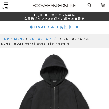
10,000
円以上で
送料無料
会員様ポイント
3％還元、
最短
即日配送
◆FINAL SALE開催中！◆
TOP
>
MENS
>
ROTOL（ロトル）
> ROTOL（ロトル)
R26STHD25 Ventilated Zip Hoodie