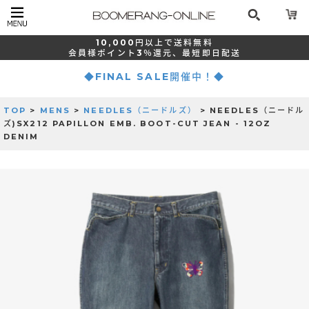
10,000
円以上で
送料無料
会員様ポイント
3％還元、
最短
即日配送
◆FINAL SALE開催中！◆
TOP
>
MENS
>
NEEDLES（ニードルズ）
> NEEDLES（ニードル
ズ)SX212 PAPILLON EMB. BOOT-CUT JEAN - 12OZ
DENIM