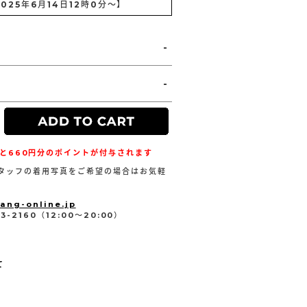
2025年6月14日12時0分
～】
-
-
と660円分のポイントが付与されます
タッフの着用写真をご希望の場合はお気軽
。
ang-online.jp
-2160（12:00～20:00）
て