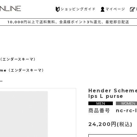
ショッピングガイド
マイページ
10,000
円以上で
送料無料、
会員様ポイント
3％還元、
最短
即日配送
me（エンダースキーマ）
heme（エンダースキーマ）
ー
Hender Sche
lps L purse
商品番号 nc-rc-l
24,200円
(税込)