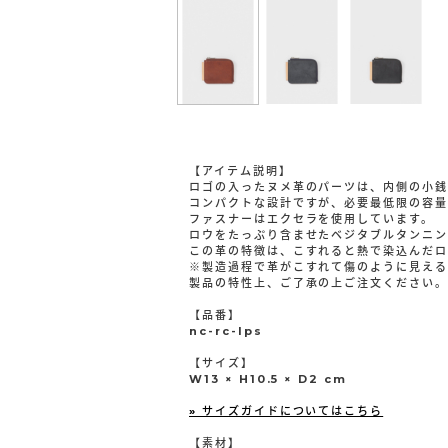
【アイテム説明】
ロゴの入ったヌメ革のパーツは、内側の小銭
コンパクトな設計ですが、必要最低限の容量
ファスナーはエクセラを使用しています。
ロウをたっぷり含ませたベジタブルタンニン
この革の特徴は、こすれると熱で染込んだロ
※製造過程で革がこすれて傷のように見える
製品の特性上、ご了承の上ご注文ください。
【品番】
nc-rc-lps
【サイズ】
W13 × H10.5 × D2 cm
» サイズガイドについてはこちら
【素材】