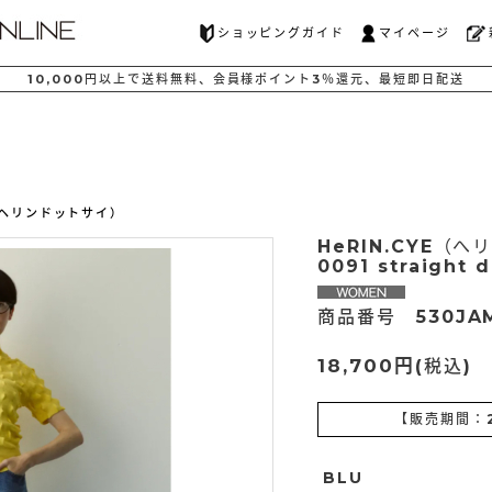
ショッピングガイド
マイページ
10,000
円以上で
送料無料、
会員様ポイント
3％還元、
最短
即日配送
E（ヘリンドットサイ）
HeRIN.CYE（へ
0091 straight 
商品番号 530JAM
18,700円
(税込)
【販売期間：
BLU