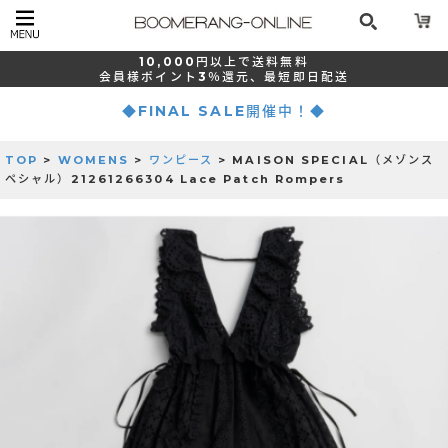
10,000
円以上で
送料無料
会員様ポイント
3％還元、
最短
即日配送
◆FINAL SALE開催中！◆
TOP
>
WOMENS
>
ワンピース
> MAISON SPECIAL（メゾンス
ペシャル）21261266304 Lace Patch Rompers