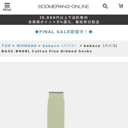
10,000
円以上で
送料無料
会員様ポイント
3％還元、
最短
即日配送
◆FINAL SALE開催中！◆
TOP
>
WOMENS
>
babaco（ババコ）
> babaco（ババコ)
BA02-BN68L Cotton Fine Ribbed Socks