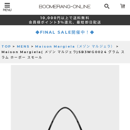
10,000
円以上で
送料無料
会員様ポイント
3％還元、
最短
即日配送
◆FINAL SALE開催中！◆
TOP
>
MENS
>
Maison Margiela（メゾン マルジェラ）
>
Maison Margiela( メゾン マルジェラ)SB3WG0024 グラム ス
ラム ホーボー スモール