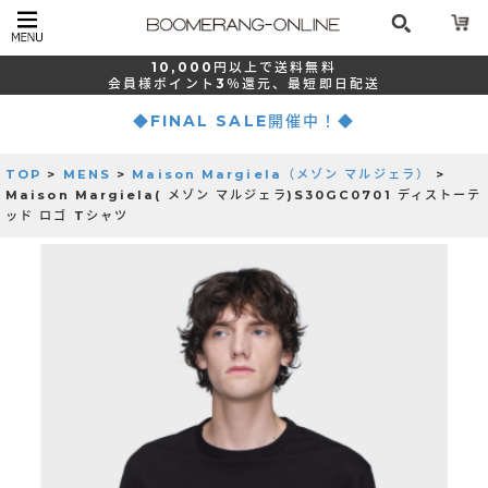
10,000
円以上で
送料無料
会員様ポイント
3％還元、
最短
即日配送
◆FINAL SALE開催中！◆
TOP
>
MENS
>
Maison Margiela（メゾン マルジェラ）
>
Maison Margiela( メゾン マルジェラ)S30GC0701 ディストーテ
ッド ロゴ Tシャツ