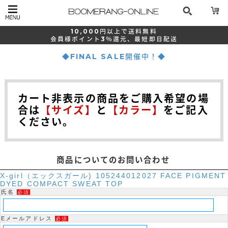
10,000
円以上で
送料無料
会員様ポイント
3％還元、
最短
即日配送
◆FINAL SALE開催中！◆
カート非表示の商品をご購入希望の場
合は
【サイズ】
と
【カラー】
をご記入
ください。
商品についてのお問い合わせ
X-girl（エックスガール) 105244012027 FACE PIGMENT
DYED COMPACT SWEAT TOP
氏名
必須
Eメールアドレス
必須