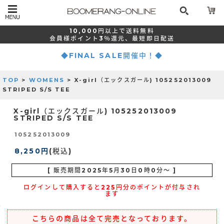
10,000
円以上で
送料無料
会員様ポイント
3％還元、
最短
即日配送
◆FINAL SALE開催中！◆
TOP
>
WOMENS
> X-girl（エックスガール) 105252013009
STRIPED S/S TEE
X-girl（エックスガール) 105252013009
STRIPED S/S TEE
105252013009
8,250円
(税込)
[ 販売期間
2025年5月30日0時0分
～ ]
ログインして購入すると225円分のポイントが付与され
ます
こちらの商品は全て完売となっております。