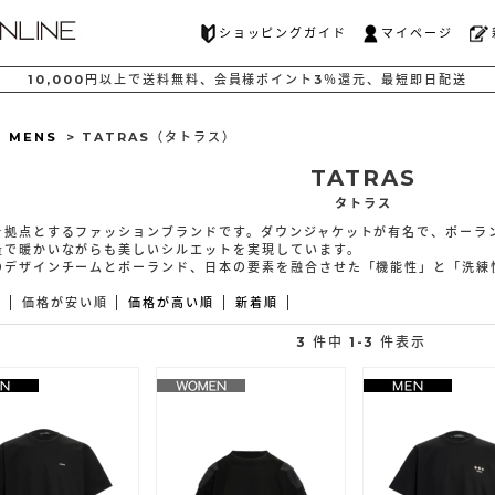
ショッピングガイド
マイページ
10,000
円以上で
送料無料、
会員様ポイント
3％還元、
最短
即日配送
>
MENS
> TATRAS（タトラス）
TATRAS
タトラス
を拠点とするファッションブランドです。ダウンジャケットが有名で、ポーラ
量で暖かいながらも美しいシルエットを実現しています。
のデザインチームとポーランド、日本の要素を融合させた「機能性」と「洗練
え
価格が安い順
価格が高い順
新着順
3 件中 1-3 件表示